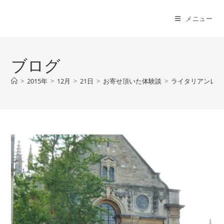
コ
ン
メニュー
テ
ン
ツ
ブログ
へ
ス
>
2015年
>
12月
>
21日
>
お寄せ頂いた体験談
>
ライタリアンレイ
キ
ッ
プ