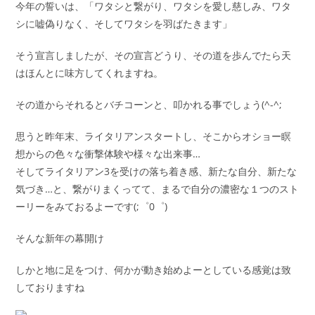
今年の誓いは、「ワタシと繋がり、ワタシを愛し慈しみ、ワタ
シに嘘偽りなく、そしてワタシを羽ばたきます」
そう宣言しましたが、その宣言どうり、その道を歩んでたら天
はほんとに味方してくれますね。
その道からそれるとバチコーンと、叩かれる事でしょう(^-^;
思うと昨年末、ライタリアンスタートし、そこからオショー瞑
想からの色々な衝撃体験や様々な出来事…
そしてライタリアン3を受けの落ち着き感、新たな自分、新たな
気づき…と、繋がりまくってて、まるで自分の濃密な１つのスト
ーリーをみておるよーです(;゜0゜)
そんな新年の幕開け
しかと地に足をつけ、何かが動き始めよーとしている感覚は致
しておりますね