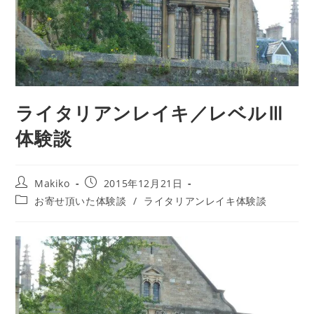
ライタリアンレイキ／レベルⅢ
体験談
投
投
Makiko
2015年12月21日
稿
稿
投
お寄せ頂いた体験談
/
ライタリアンレイキ体験談
者:
公
稿
開
カ
日:
テ
ゴ
リ
ー: