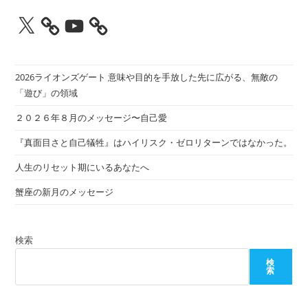
X
YouTube
2026ライオンズゲート 意味や目的を手放した先に広がる、無敵の
「遊び」の領域
２０２６年８月のメッセージ〜自己愛
『真面目さと自己犠牲』はハイリスク・ゼロリターンではなかった。
人生のリセット期にいるあなたへ
蟹座の新月のメッセージ
検索
検
索