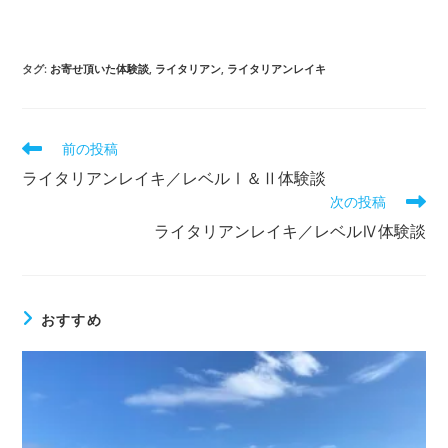
タグ
:
お寄せ頂いた体験談
,
ライタリアン
,
ライタリアンレイキ
そ
前の投稿
の
ライタリアンレイキ／レベルⅠ＆Ⅱ体験談
他
次の投稿
の
記
ライタリアンレイキ／レベルⅣ体験談
事
を
読
む
おすすめ