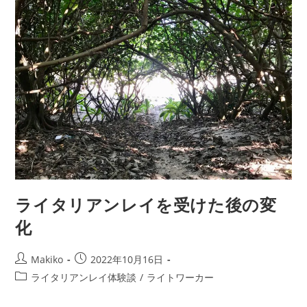
ン
ト
除
去
セ
ッ
シ
ョ
ン
ご
感
想
ライタリアンレイを受けた後の変
化
投
投
Makiko
2022年10月16日
稿
稿
投
ライタリアンレイ体験談
/
ライトワーカー
者:
公
稿
開
カ