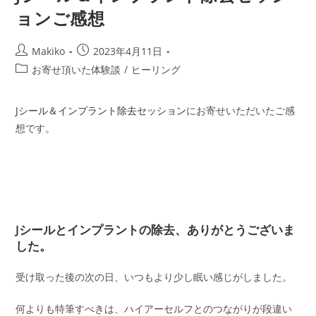
ョンご感想
投
投
Makiko
2023年4月11日
稿
稿
投
お寄せ頂いた体験談
/
ヒーリング
者:
公
稿
開
カ
日:
Jシール＆インプラント除去セッション
にお寄せいただいたご感
テ
ゴ
想です。
リ
ー:
Jシールとインプラントの除去、ありがとうございま
した。
受け取った後の次の日、いつもより少し眠い感じがしました。
何よりも特筆すべきは、ハイアーセルフとのつながりが段違い