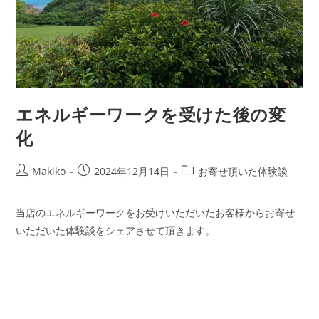
エネルギーワークを受けた後の変
化
投
投
投
Makiko
2024年12月14日
お寄せ頂いた体験談
稿
稿
稿
者:
公
カ
当店のエネルギーワークをお受けいただいたお客様からお寄せ
開
テ
いただいた体験談をシェアさせて頂きます。
日:
ゴ
リ
ー: