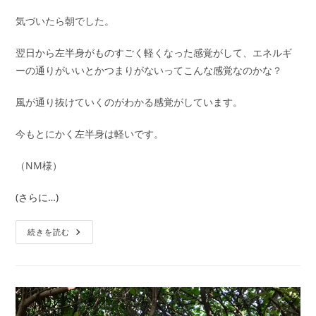
気づいたら朝でした。
翌日から左半身がものすごく軽くなった感覚がして、エネルギ
ーの通りがいいとかつまりがないってこんな感覚なのかな？
風が通り抜けていくのがわかる感覚がしています。
今もとにかく左半身は軽いです。
（NM様）
(さらに…)
J
続きを読む
シ
ー
ル
＆
イ
ン
プ
ラ