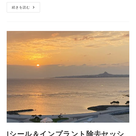
エ
続きを読む
ネ
ル
ギ
ー
ワ
ー
ク
を
受
け
た
後
の
変
化
Jシール＆インプラント除去セッシ