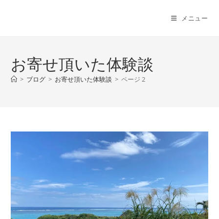
コ
ン
メニュー
テ
ン
ツ
お寄せ頂いた体験談
へ
ス
>
ブログ
>
お寄せ頂いた体験談
>
ページ 2
キ
ッ
プ