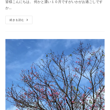
皆様こんにちは。 何かと濃い１０月ですがいかがお過ごしです
日:
テ
か…
ゴ
リ
ラ
ー:
続きを読む
イ
タ
リ
ア
ン
レ
イ
を
受
け
た
後
の
変
化