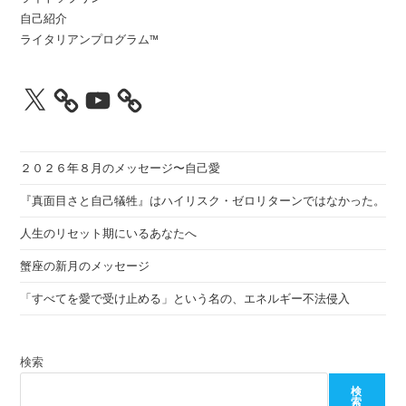
自己紹介
ライタリアンプログラム™
X
YouTube
２０２６年８月のメッセージ〜自己愛
『真面目さと自己犠牲』はハイリスク・ゼロリターンではなかった。
人生のリセット期にいるあなたへ
蟹座の新月のメッセージ
「すべてを愛で受け止める」という名の、エネルギー不法侵入
検索
検
索