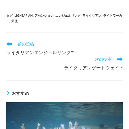
タグ
:
LIGHTARIAN
,
アセンション
,
エンジェルリンク
,
ライタリアン
,
ライトワーカ
ー
,
天使
そ
前の投稿
の
ライタリアンエンジェルリンク™
他
次の投稿
の
記
ライタリアンゲートウェイ™
事
を
読
む
おすすめ