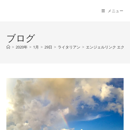
コ
ン
メニュー
テ
ン
ツ
ブログ
へ
ス
>
2020年
>
1月
>
29日
>
ライタリアン
>
エンジェルリンク エクス
キ
ッ
プ