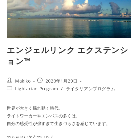
エンジェルリンク エクステンシ
ョン™
投
投
Makiko
2020年1月29日
稿
稿
投
Lightarian Program
/
ライタリアンプログラム
者:
公
稿
開
カ
日:
テ
世界が大きく揺れ動く時代、
ゴ
ライトワーカーやエンパスの多くは、
リ
ー:
自分の感受性が強すぎて生きづらさを感じています。
でもそれは欠点ではなく、