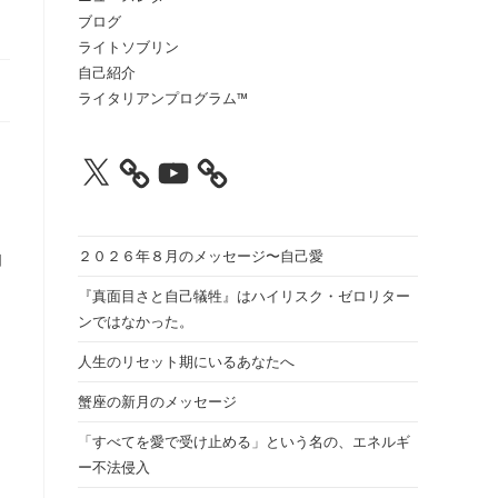
ブログ
ル
ライトソブリン
自己紹介
ライタリアンプログラム™
X
YouTube
２０２６年８月のメッセージ〜自己愛
知
『真面目さと自己犠牲』はハイリスク・ゼロリター
ンではなかった。
人生のリセット期にいるあなたへ
蟹座の新月のメッセージ
「すべてを愛で受け止める」という名の、エネルギ
ー不法侵入