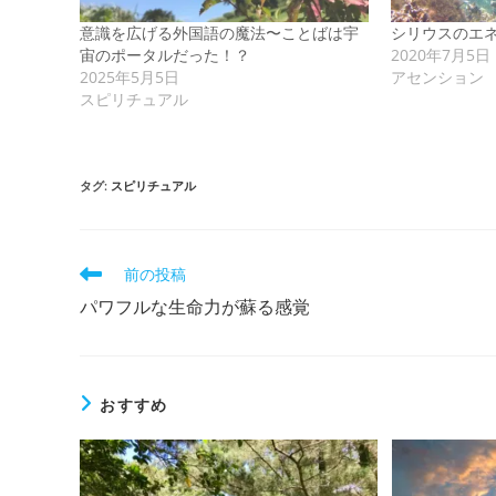
意識を広げる外国語の魔法〜ことばは宇
シリウスのエ
宙のポータルだった！？
2020年7月5日
2025年5月5日
アセンション
スピリチュアル
タグ
:
スピリチュアル
そ
前の投稿
の
パワフルな生命力が蘇る感覚
他
の
記
事
を
おすすめ
読
む