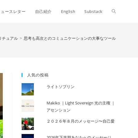
ウ
ニュースレター
自己紹介
English
Substack
ェ
リチュアル
>
思考も高次とのコミュニケーションの大事なツール
ブ
人気の投稿
サ
ライトソブリン
イ
Makiko ｜Light Sovereign 光の主権 ｜
アセンション
２０２６年８月のメッセージ〜自己愛
ト
2026年下半期あなたへのメッセージ