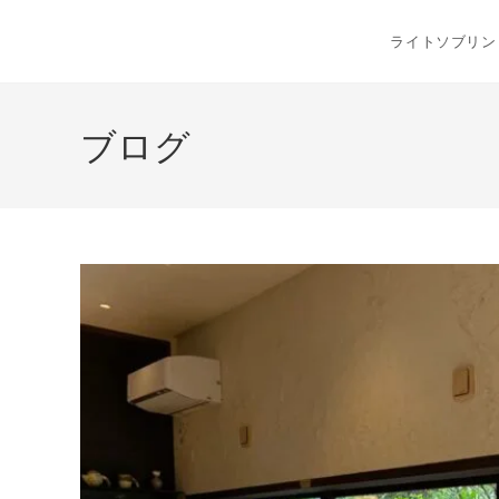
コ
ン
ライトソブリン
テ
ン
ツ
ブログ
へ
ス
キ
ッ
プ