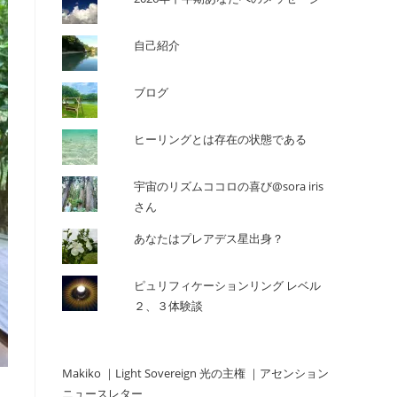
の
自己紹介
ブログ
検
ヒーリングとは存在の状態である
索
宇宙のリズムココロの喜び@sora iris
さん
を
あなたはプレアデス星出身？
ピュリフィケーションリング レベル
ト
２、３体験談
グ
Makiko ｜Light Sovereign 光の主権 ｜アセンション
ニュースレター