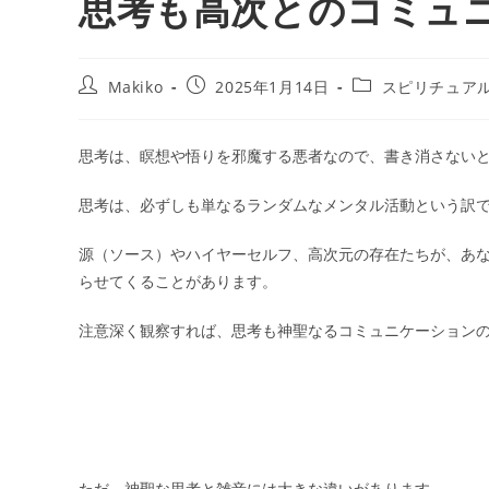
思考も高次とのコミュ
投
投
投
Makiko
2025年1月14日
スピリチュア
稿
稿
稿
者:
公
カ
開
テ
思考は、瞑想や悟りを邪魔する悪者なので、書き消さない
日:
ゴ
リ
思考は、必ずしも単なるランダムなメンタル活動という訳
ー:
源（ソース）やハイヤーセルフ、高次元の存在たちが、あ
らせてくることがあります。
注意深く観察すれば、思考も神聖なるコミュニケーション
ただ、神聖な思考と雑音には大きな違いがあります。