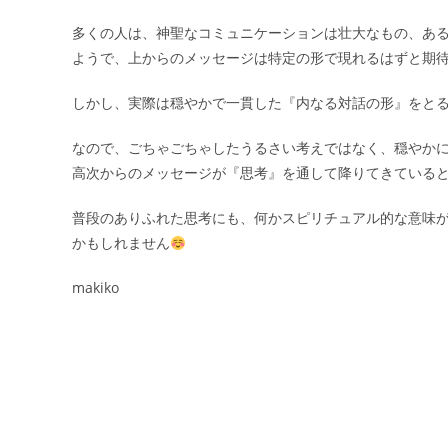
多くの人は、神聖なコミュニケーションは壮大なもの、あ
ようで、上からのメッセージは特定の形で現れるはずと期
しかし、実際は穏やかで一貫した『内なる対話の形』をと
なので、ごちゃごちゃしたうるさい考えではなく、穏やか
高次からのメッセージが『思考』を通して降りてきている
普段のありふれた思考にも、何かスピリチュアル的な意味
かもしれません
makiko