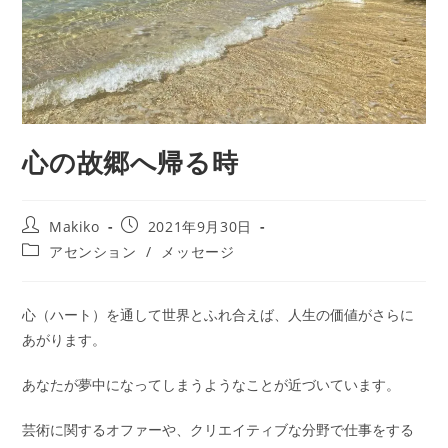
心の故郷へ帰る時
投
投
Makiko
2021年9月30日
稿
稿
投
アセンション
/
メッセージ
者:
公
稿
開
カ
日:
テ
心（ハート）を通して世界とふれ合えば、人生の価値がさらに
ゴ
あがります。
リ
ー:
あなたが夢中になってしまうようなことが近づいています。
芸術に関するオファーや、クリエイティブな分野で仕事をする