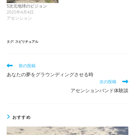
5次元地球のビジョン
2025年4月4日
アセンション
タグ
:
スピリチュアル
そ
前の投稿
の
あなたの夢をグラウンディングさせる時
他
次の投稿
の
記
アセンションバンド体験談
事
を
読
む
おすすめ