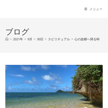
コ
ン
メニュー
テ
ン
ツ
ブログ
へ
ス
>
2021年
>
9月
>
30日
>
スピリチュアル
>
心の故郷へ帰る時
キ
ッ
プ