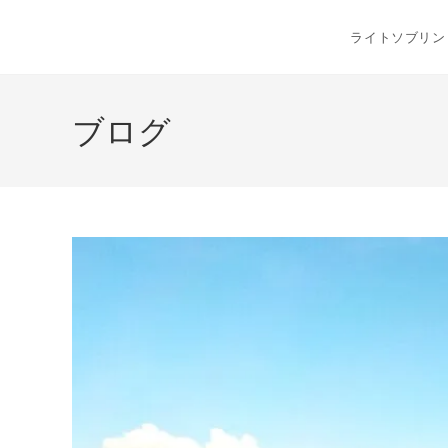
コ
ン
ライトソブリン
テ
ン
ツ
ブログ
へ
ス
キ
ッ
プ