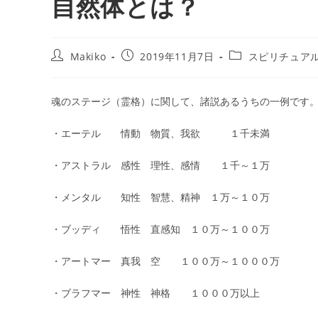
自然体とは？
投
投
投
Makiko
2019年11月7日
スピリチュア
稿
稿
稿
者:
公
カ
開
テ
魂のステージ（霊格）に関して、諸説あるうちの一例です
日:
ゴ
リ
・エーテル 情動 物質、我欲 １千未満
ー:
・アストラル 感性 理性、感情 １千～１万
・メンタル 知性 智慧、精神 １万～１０万
・ブッディ 悟性 直感知 １０万～１００万
・アートマー 真我 空 １００万～１０００万
・ブラフマー 神性 神格 １０００万以上