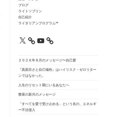
ブログ
ル
ライトソブリン
自己紹介
ライタリアンプログラム™
X
YouTube
２０２６年８月のメッセージ〜自己愛
『真面目さと自己犠牲』はハイリスク・ゼロリター
ンではなかった。
人生のリセット期にいるあなたへ
蟹座の新月のメッセージ
「すべてを愛で受け止める」という名の、エネルギ
ー不法侵入