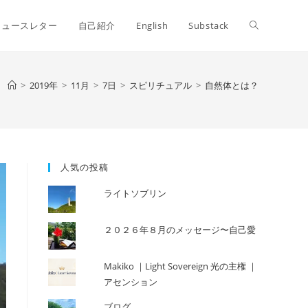
ウ
ニュースレター
自己紹介
English
Substack
ェ
>
2019年
>
11月
>
7日
>
スピリチュアル
>
自然体とは？
ブ
人気の投稿
サ
ライトソブリン
イ
２０２６年８月のメッセージ〜自己愛
Makiko ｜Light Sovereign 光の主権 ｜
ト
アセンション
ブログ