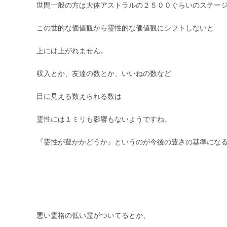
世間一般の方は大体アストラルの２５００ぐらいのステー
この世的な価値観から霊性的な価値観にシフトしないと
上には上がれません。
収入とか、友達の数とか、いいねの数など
目に見える数えられる数は
霊性には１ミリも影響もないようですね。
『霊性が豊かかどうか』というのが今後の豊さの基準にな
悪い霊格の低い霊がついてるとか、