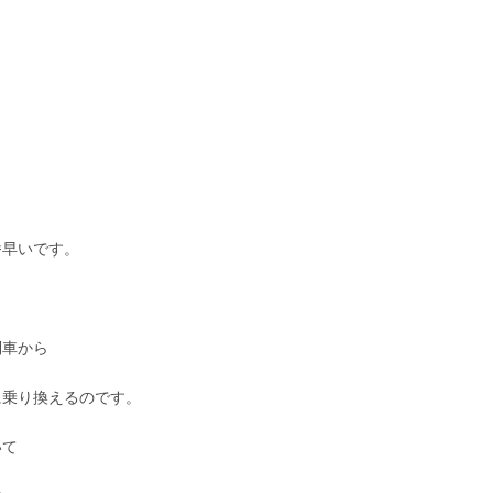
番早いです。
列車から
に乗り換えるのです。
いて