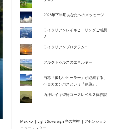
の
2026年下半期あなたへのメッセージ
ライタリアンレイキヒーリングご感想
検
３
ライタリアンプログラム™
索
アルクトゥルスのエネルギー
を
自称「優しいヒーラー」が絶滅する、
ヘヨカエンパスという『劇薬』。
ト
西洋レイキ習得コースレベル２体験談
グ
Makiko ｜Light Sovereign 光の主権 ｜アセンション
ニュースレター