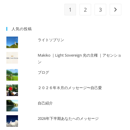
プ
ロ
1
2
3
次のペ
グ
ラ
ム
の
効
人気の投稿
果
ライトソブリン
Makiko ｜Light Sovereign 光の主権 ｜アセンショ
ン
ブログ
２０２６年８月のメッセージ〜自己愛
自己紹介
2026年下半期あなたへのメッセージ