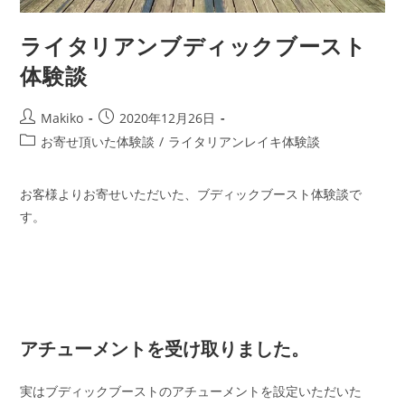
ライタリアンブディックブースト
体験談
投
投
Makiko
2020年12月26日
稿
稿
投
お寄せ頂いた体験談
/
ライタリアンレイキ体験談
者:
公
稿
開
カ
日:
お客様よりお寄せいただいた、ブディックブースト体験談で
テ
ゴ
す。
リ
ー:
アチューメントを受け取りました。
実はブディックブーストのアチューメントを設定いただいた