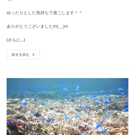
ゆったりとした気持ちで過ごします＾＾
ありがとうございましたm(_ _)m
(さらに…)
ラ
続きを読む
イ
タ
リ
ア
ン
ブ
デ
ィ
ッ
ク
ブ
ー
ス
ト
体
験
談