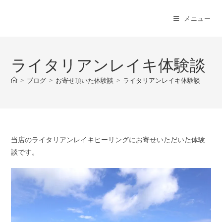
コ
ン
メニュー
テ
ン
ツ
ライタリアンレイキ体験談
へ
ス
>
ブログ
>
お寄せ頂いた体験談
>
ライタリアンレイキ体験談
キ
ッ
プ
当店のライタリアンレイキヒーリングにお寄せいただいた体験
談です。