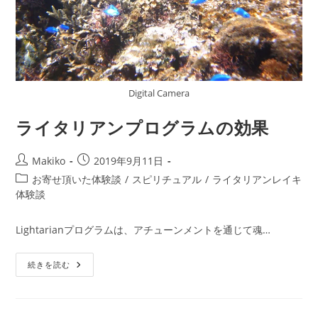
Digital Camera
ライタリアンプログラムの効果
投
投
Makiko
2019年9月11日
稿
稿
投
お寄せ頂いた体験談
/
スピリチュアル
/
ライタリアンレイキ
者:
公
稿
体験談
開
カ
日:
テ
Lightarianプログラムは、アチューンメントを通じて魂…
ゴ
リ
ラ
続きを読む
ー:
イ
タ
リ
ア
ン