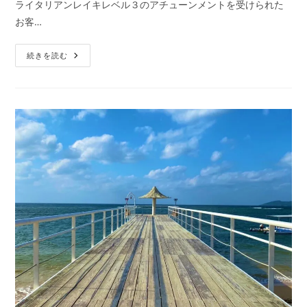
ライタリアンレイキレベル３のアチューンメントを受けられた
日:
テ
お客…
ゴ
リ
ラ
ー:
続きを読む
イ
タ
リ
ア
ン
レ
イ
キ
ご
感
想