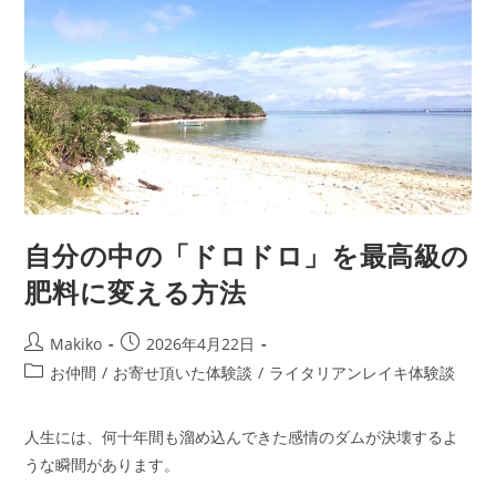
自分の中の「ドロドロ」を最高級の
肥料に変える方法
投
投
Makiko
2026年4月22日
稿
稿
投
お仲間
/
お寄せ頂いた体験談
/
ライタリアンレイキ体験談
者:
公
稿
開
カ
日:
人生には、何十年間も溜め込んできた感情のダムが決壊するよ
テ
ゴ
うな瞬間があります。
リ