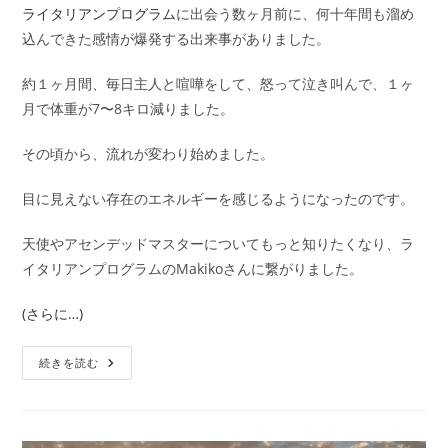
ライタリアンプログラム
に出会う数ヶ月前に、何十年間も溜め
込んできた感情が爆発する出来事がありました。
約１ヶ月間、毎日主人と喧嘩をして、怒って泣き叫んで、１ヶ
月で体重が7〜8キロ減りました。
その頃から、流れが変わり始めました。
目に見えない存在のエネルギーを感じるようになったのです。
天使やアセンデッドマスターについてもっと知りたくなり、ラ
イタリアンプログラムのMakikoさんに繋がりました。
(さらに…)
自
続きを読む
分
の
中
の
「ド
ロ