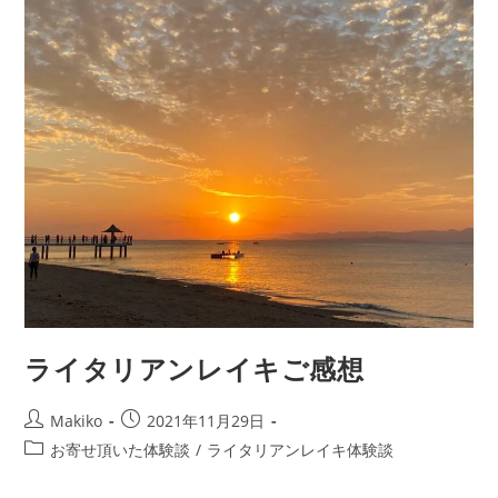
ド
ロ」
を
最
高
級
の
肥
料
に
変
え
る
方
法
ライタリアンレイキご感想
投
投
Makiko
2021年11月29日
稿
稿
投
お寄せ頂いた体験談
/
ライタリアンレイキ体験談
者:
公
稿
開
カ